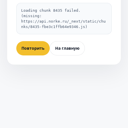
Loading chunk 8435 failed.

(missing: 
https://api.norke.ru/_next/static/chu
nks/8435-fbe3c1ffb64e9346.js)
Повторить
На главную